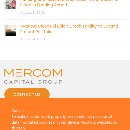
Billion in Funding Round
August 5, 2026
Avantus Closes $1 Billion Credit Facility to Expand
Project Portfolio
August 4, 2026
CONTACT US
Cookies
To make this site work properly, we sometimes place small
data files called cookies on your device. Most big websites do
this too.