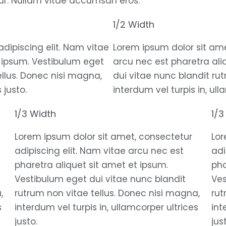
ur. Nullam vitae accumsan eros.
1/2 Width
dipiscing elit. Nam vitae
Lorem ipsum dolor sit ame
t ipsum. Vestibulum eget
arcu nec est pharetra ali
ellus. Donec nisi magna,
dui vitae nunc blandit ru
 justo.
interdum vel turpis in, ull
1/3 Width
1/3
Lorem ipsum dolor sit amet, consectetur
Lor
adipiscing elit. Nam vitae arcu nec est
adi
pharetra aliquet sit amet et ipsum.
pha
Vestibulum eget dui vitae nunc blandit
Ves
,
rutrum non vitae tellus. Donec nisi magna,
rut
s
interdum vel turpis in, ullamcorper ultrices
int
justo.
jus