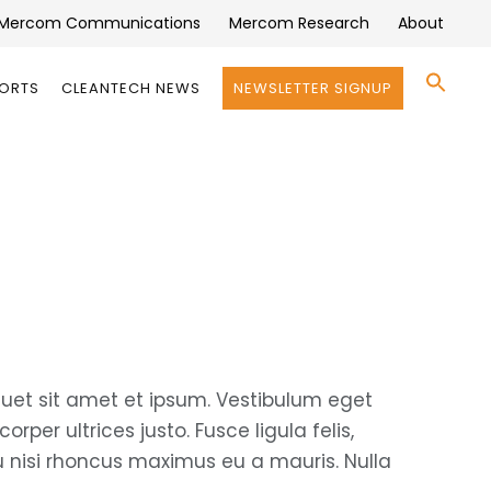
Mercom Communications
Mercom Research
About
Se
PORTS
CLEANTECH NEWS
NEWSLETTER SIGNUP
for:
Search 
quet sit amet et ipsum. Vestibulum eget
rper ultrices justo. Fusce ligula felis,
eu nisi rhoncus maximus eu a mauris. Nulla